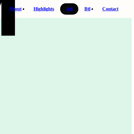
About
Highlights
Atl
Btl
Contact