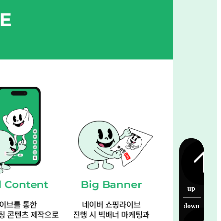
up
down