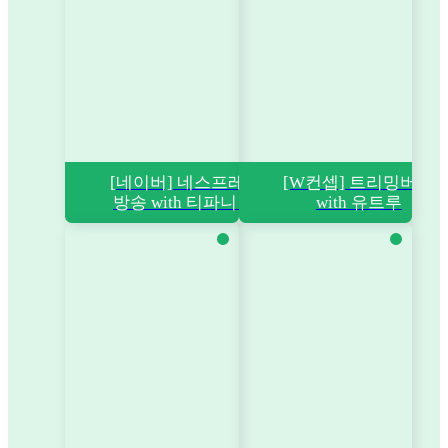
[네이버] 네스프레소
[W컨셉] 트리밍버드
방송 with 티파니 영
with 유트루