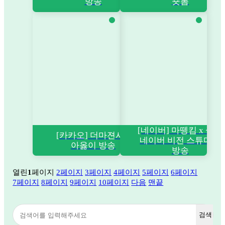
방송
숏폼
[네이버] 마뗑킴 x 설쁘
[카카오] 더마젼시 x
네이버 비전 스튜디오
아옳이 방송
방송
열린
1
페이지
2
페이지
3
페이지
4
페이지
5
페이지
6
페이지
7
페이지
8
페이지
9
페이지
10
페이지
다음
맨끝
검색