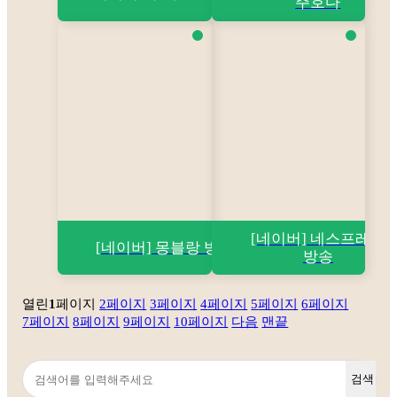
주호다
[네이버] 네스프레소
[네이버] 몽블랑 방송
방송
열린
1
페이지
2
페이지
3
페이지
4
페이지
5
페이지
6
페이지
7
페이지
8
페이지
9
페이지
10
페이지
다음
맨끝
검색